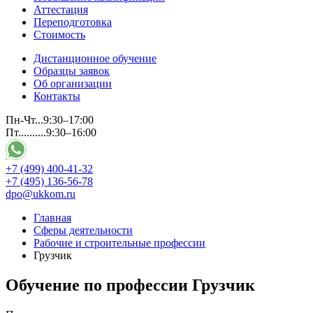
Аттестация
Переподготовка
Стоимость
Дистанционное обучение
Образцы заявок
Об организации
Контакты
Пн-Чт...9:30–17:00
Пт..........9:30–16:00
+7 (499) 400-41-32
+7 (495) 136-56-78
dpo@ukkom.ru
Главная
Сферы деятельности
Рабочие и строительные профессии
Грузчик
Обучение по профессии Грузчик