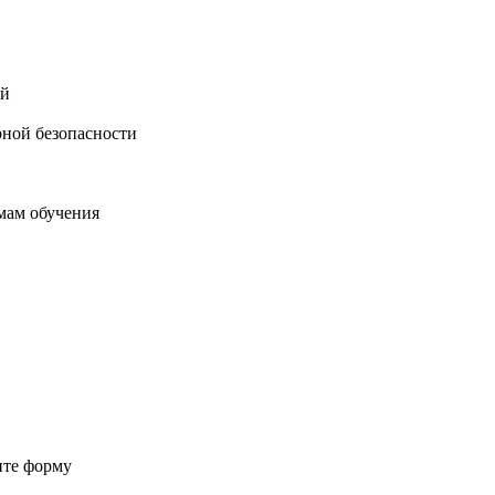
ий
ной безопасности
мам обучения
ите форму