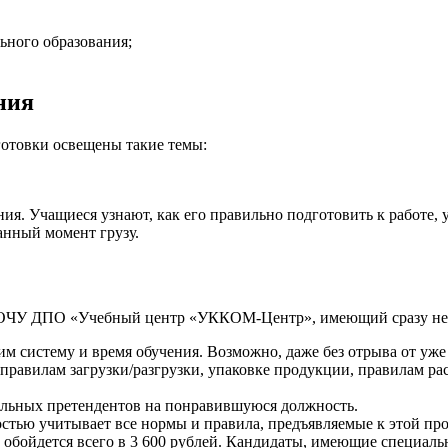
ьного образования;
ния
дготовки освещены такие темы:
я. Учащиеся узнают, как его правильно подготовить к работе, у
нный момент грузу.
ь в ОЧУ ДПО «Учебный центр «УККОМ-Центр», имеющий сразу не
м систему и время обучения. Возможно, даже без отрыва от уж
 правилам загрузки/разгрузки, упаковке продукции, правилам ра
тальных претендентов на понравившуюся должность.
остью учитывает все нормы и правила, предъявляемые к этой пр
 обойдется всего в 3 600 рублей. Кандидаты, имеющие специаль