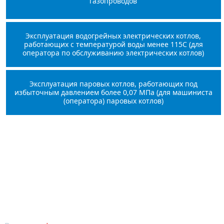
газопроводов
Эксплуатация водогрейных электрических котлов,
работающих с температурой воды менее 115С (для
оператора по обслуживанию электрических котлов)
Эксплуатация паровых котлов, работающих под
избыточным давлением более 0,07 МПа (для машиниста
(оператора) паровых котлов)
Оставьте заявку на курс
Для записи звоните по телефону
+7 (499) 400-41-
32
или заполните форму