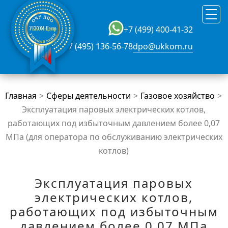
+7 (499) 400-41-32
+7 (495) 136-56-78
dpo@ukkom.ru
Главная
Сферы деятельности
Газовое хозяйство
Эксплуатация паровых электрических котлов,
работающих под избыточным давлением более 0,07
МПа (для оператора по обслуживанию электрических
котлов)
Эксплуатация паровых
электрических котлов,
работающих под избыточным
давлением более 0,07 МПа