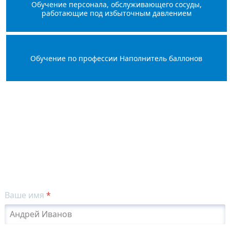
Обучение персонала, обслуживающего сосуды,
работающие под избыточным давлением
Обучение по профессии Наполнитель баллонов
Оставьте заявку на курс
Для записи звоните по телефону
+7 (499) 400-41-
32
или заполните форму
Ваше имя
*