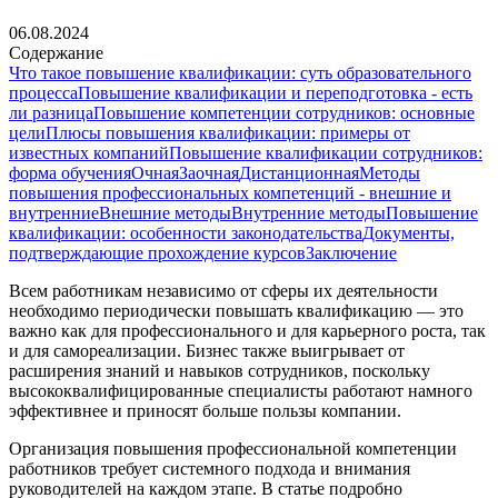
06.08.2024
Содержание
Что такое повышение квалификации: суть образовательного
процесса
Повышение квалификации и переподготовка - есть
ли разница
Повышение компетенции сотрудников: основные
цели
Плюсы повышения квалификации: примеры от
известных компаний
Повышение квалификации сотрудников:
форма обучения
Очная
Заочная
Дистанционная
Методы
повышения профессиональных компетенций - внешние и
внутренние
Внешние методы
Внутренние методы
Повышение
квалификации: особенности законодательства
Документы,
подтверждающие прохождение курсов
Заключение
Всем работникам независимо от сферы их деятельности
необходимо периодически повышать квалификацию — это
важно как для профессионального и для карьерного роста, так
и для самореализации. Бизнес также выигрывает от
расширения знаний и навыков сотрудников, поскольку
высококвалифицированные специалисты работают намного
эффективнее и приносят больше пользы компании.
Организация повышения профессиональной компетенции
работников требует системного подхода и внимания
руководителей на каждом этапе. В статье подробно