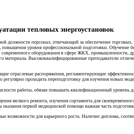
уатации тепловых энергоустановок
аемой должности персонал, отвечающий за обеспечение торговы
и, повышения уровня профессиональной подготовки. Обучение б
 современного оборудования в сфере ЖКХ, промышленности, дру
го материала. Высококвалифицированные преподаватели отлично
ящие отраслевые распоряжения, регламентирующие эффективнос
 регулярно проходить переподготовку для изучения новых моде
пасности работы, обязан повышать квалификационный уровень 
дения мелкого ремонта, изучения сортамента для своевременного
ы оказания первой медицинской помощи важная часть подготовк
ые возможности для карьерного роста. Наличие диплома, соотв