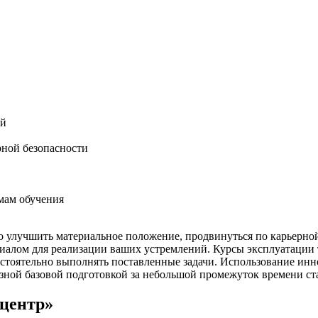
ий
ной безопасности
мам обучения
о улучшить материальное положение, продвинуться по карьерно
алом для реализации ваших устремлений. Курсы эксплуатации 
остоятельно выполнять поставленные задачи. Использование ин
азной базовой подготовкой за небольшой промежуток времени ст
-центр»