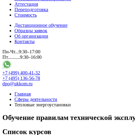
Аттестация
Переподготовка
Стоимость
Дистанционное обучение
Образцы заявок
Об организации
Контакты
Пн-Чт...9:30–17:00
Пт..........9:30–16:00
+7 (499) 400-41-32
+7 (495) 136-56-78
dpo@ukkom.ru
Главная
Сферы деятельности
Тепловые энергоустановки
Обучение правилам технической эксплу
Список курсов